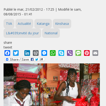
Publié le mar, 21/02/2012 - 17:25 | Modifié le sam,
08/08/2015 - 01:41
TVA
Actualité
Katanga
Kinshasa
L&#039;invité du jour
National
share
tweet
Facebook
Twitter
LinkedIn
WordPress
Messenger
WhatsApp
Skype
Viber
Message
Pinterest
Emai