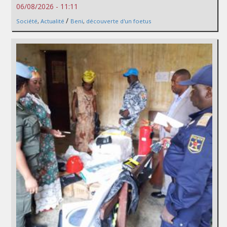
06/08/2026 - 11:11
/
Société
,
Actualité
Beni
,
découverte d'un foetus