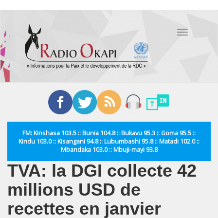
Aller
au
Toggle
contenu
navigation
principal
FM: Kinshasa 103.5 :: Bunia 104.8 :: Bukavu 95.3 :: Goma 95.5 ::
Kindu 103.0 :: Kisangani 94.8 :: Lubumbashi 95.8 :: Matadi 102.0 ::
Mbandaka 103.0 :: Mbuji-mayi 93.8
TVA: la DGI collecte 42
millions USD de
recettes en janvier