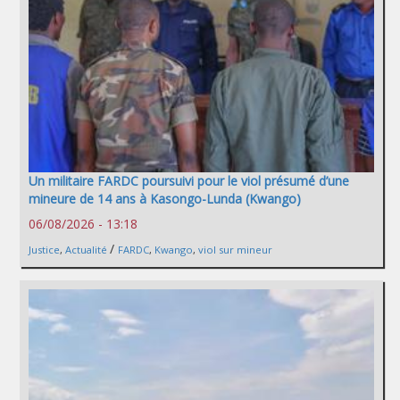
Un militaire FARDC poursuivi pour le viol présumé d’une
mineure de 14 ans à Kasongo-Lunda (Kwango)
06/08/2026 - 13:18
/
Justice
,
Actualité
FARDC
,
Kwango
,
viol sur mineur