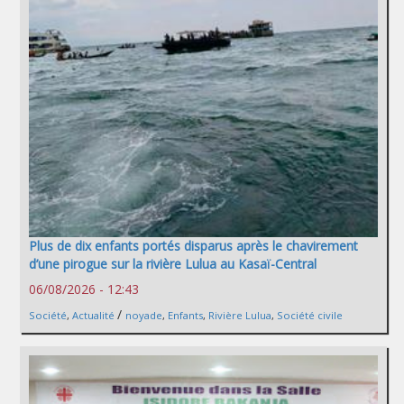
Plus de dix enfants portés disparus après le chavirement
d’une pirogue sur la rivière Lulua au Kasaï-Central
06/08/2026 - 12:43
/
Société
,
Actualité
noyade
,
Enfants
,
Rivière Lulua
,
Société civile