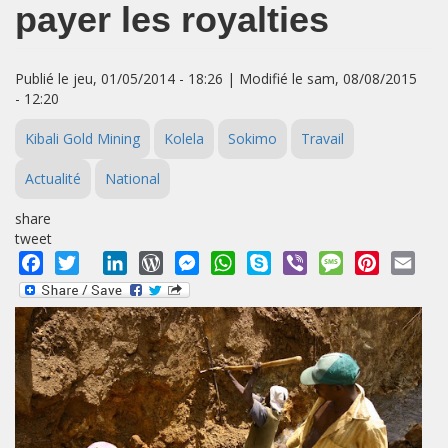
payer les royalties
Publié le jeu, 01/05/2014 - 18:26 | Modifié le sam, 08/08/2015
- 12:20
Kibali Gold Mining
Kolela
Sokimo
Travail
Actualité
National
share
tweet
Facebook
Twitter
LinkedIn
WordPress
Messenger
WhatsApp
Skype
Viber
Message
Pinterest
Emai