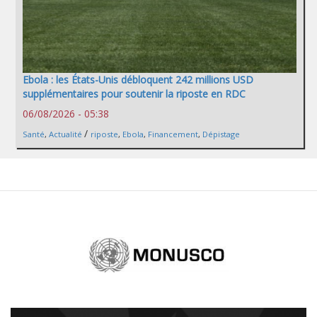
Ebola : les États-Unis débloquent 242 millions USD
supplémentaires pour soutenir la riposte en RDC
06/08/2026 - 05:38
/
Santé
,
Actualité
riposte
,
Ebola
,
Financement
,
Dépistage