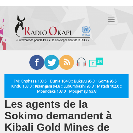
Aller
au
Toggle
contenu
navigation
principal
FM: Kinshasa 103.5 :: Bunia 104.8 :: Bukavu 95.3 :: Goma 95.5 ::
Kindu 103.0 :: Kisangani 94.8 :: Lubumbashi 95.8 :: Matadi 102.0 ::
Mbandaka 103.0 :: Mbuji-mayi 93.8
Les agents de la
Sokimo demandent à
Kibali Gold Mines de