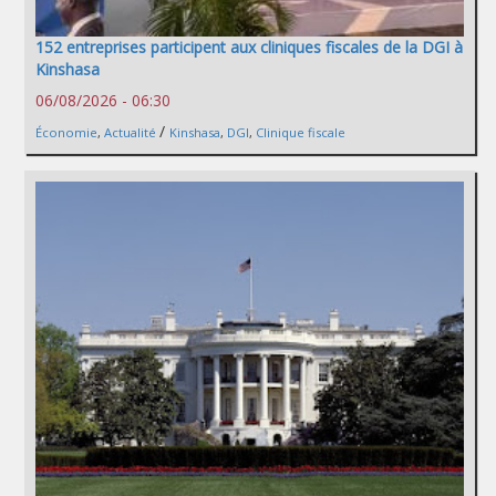
152 entreprises participent aux cliniques fiscales de la DGI à
Kinshasa
06/08/2026 - 06:30
/
Économie
,
Actualité
Kinshasa
,
DGI
,
Clinique fiscale