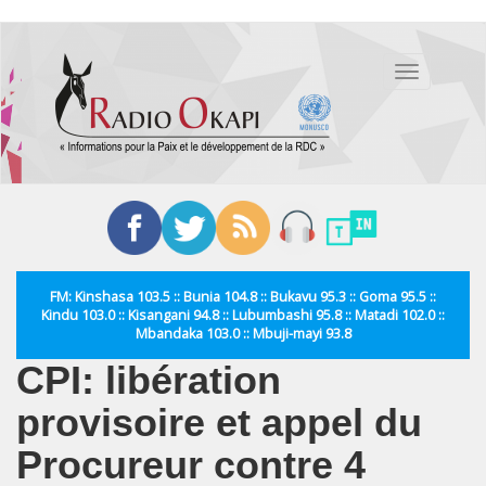
Aller
au
Toggle
contenu
navigation
principal
FM: Kinshasa 103.5 :: Bunia 104.8 :: Bukavu 95.3 :: Goma 95.5 ::
Kindu 103.0 :: Kisangani 94.8 :: Lubumbashi 95.8 :: Matadi 102.0 ::
Mbandaka 103.0 :: Mbuji-mayi 93.8
CPI: libération
provisoire et appel du
Procureur contre 4