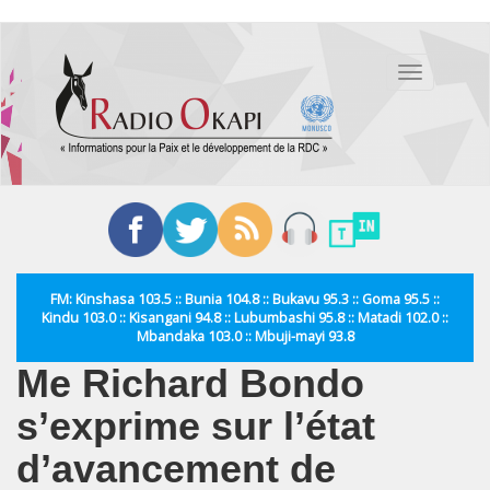
Aller
au
Toggle
contenu
navigation
principal
FM: Kinshasa 103.5 :: Bunia 104.8 :: Bukavu 95.3 :: Goma 95.5 ::
Kindu 103.0 :: Kisangani 94.8 :: Lubumbashi 95.8 :: Matadi 102.0 ::
Mbandaka 103.0 :: Mbuji-mayi 93.8
Me Richard Bondo
s’exprime sur l’état
d’avancement de