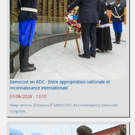
Genocost en RDC : Entre appropriation nationale et
reconnaissance internationale
07/08/2026 - 13:10
/
Okapi service
,
Émissions
GENOCOST
,
Reconnaissance
,
Génocide
congolais