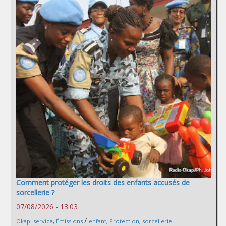
Comment protéger les droits des enfants accusés de
sorcellerie ?
07/08/2026 - 13:03
/
Okapi service
,
Émissions
enfant
,
Protection
,
sorcellerie