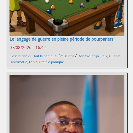
Le langage de guerre en pleine période de pourparlers
07/08/2026 - 16:42
/
C'est le ton qui fait la panique
,
Émissions
Benevolecija
,
Paix
,
Guerre
,
Diplomatie
,
ton qui fait la panique