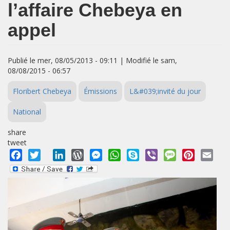
l’affaire Chebeya en
appel
Publié le mer, 08/05/2013 - 09:11 | Modifié le sam,
08/08/2015 - 06:57
Floribert Chebeya
Émissions
L&#039;invité du jour
National
share
tweet
Facebook
Twitter
LinkedIn
WordPress
Messenger
WhatsApp
Skype
Viber
Message
Pinterest
Emai