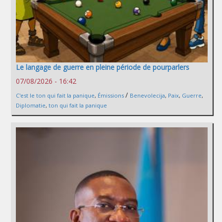
Le langage de guerre en pleine période de pourparlers
07/08/2026 - 16:42
/
C'est le ton qui fait la panique
,
Émissions
Benevolecija
,
Paix
,
Guerre
,
Diplomatie
,
ton qui fait la panique