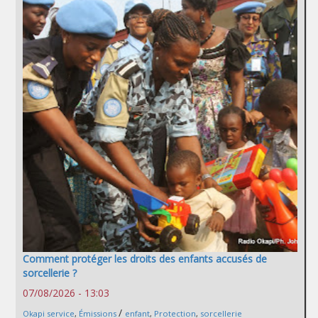
Comment protéger les droits des enfants accusés de
sorcellerie ?
07/08/2026 - 13:03
/
Okapi service
,
Émissions
enfant
,
Protection
,
sorcellerie