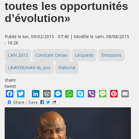
toutes les opportunités
d’évolution»
Publié le lun, 09/02/2015 - 07:40 | Modifié le sam, 08/08/2015
- 16:26
CAN 2015
Constant Omari
Léopards
Émissions
L&#039;invité du jour
National
share
tweet
Facebook
Twitter
LinkedIn
WordPress
Messenger
WhatsApp
Skype
Viber
Message
Pinterest
Emai