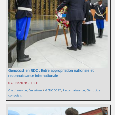
Genocost en RDC : Entre appropriation nationale et
reconnaissance internationale
07/08/2026 - 13:10
/
Okapi service
,
Émissions
GENOCOST
,
Reconnaissance
,
Génocide
congolais