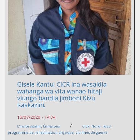
Gisele Kantu: CICR ina wasaidia
wahanga wa vita wanao hitaji
viungo bandia jimboni Kivu
Kaskazini.
16/07/2026 - 14:34
/
L'invité swahili
,
Émissions
CICR
,
Nord - Kivu
,
programme de rehabilitation physique
,
victimes de guerre