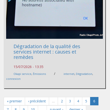
Dégradation de la qualité des
services internet : causes et
remèdes
15/07/2026 - 13:35
/
Okapi service
,
Émissions
internet
,
Dégradation
,
connexion
« premier
‹ précédent
…
2
3
4
5
6
7
8
9
10
…
suivant ›
dernier »