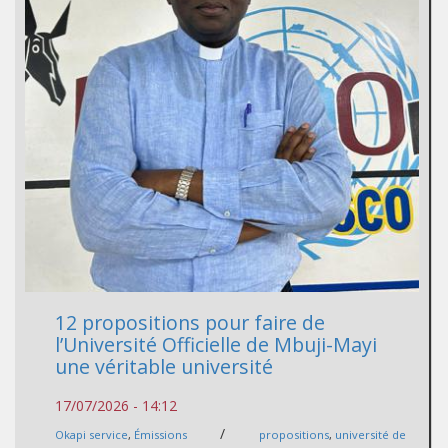
12 propositions pour faire de
l’Université Officielle de Mbuji-Mayi
une véritable université
17/07/2026 - 14:12
/
Okapi service
,
Émissions
propositions
,
université de