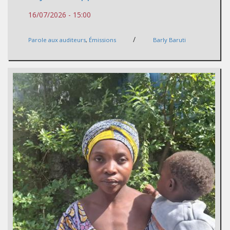
16/07/2026 - 15:00
/
Parole aux auditeurs
,
Émissions
Barly Baruti