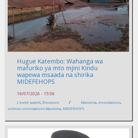
Hugue Katembo: Wahanga wa
mafuriko ya mto mjini Kindu
wapewa msaada na shirika
MIDEFEHOPS
16/07/2026 - 15:06
/
L'invité swahili
,
Émissions
Maniema
,
innondations
,
victimes innondations Maniema
,
MIDEFEHOPS