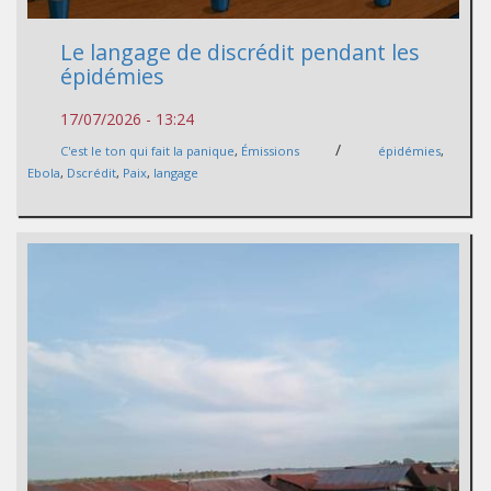
Le langage de discrédit pendant les
épidémies
17/07/2026 - 13:24
/
C'est le ton qui fait la panique
,
Émissions
épidémies
,
Ebola
,
Dscrédit
,
Paix
,
langage