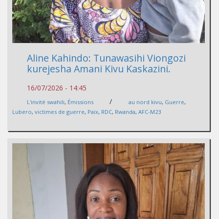
Aline Kahindo: Tunawasihi Viongozi
kurejesha Amani Kivu Kaskazini.
16/07/2026 - 14:45
/
L'invité swahili
,
Émissions
au nord kivu
,
Guerre
,
Lubero
,
victimes de guerre
,
Paix
,
RDC
,
Rwanda
,
AFC-M23