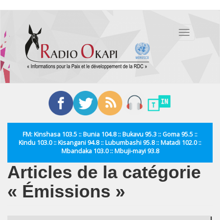
Aller
au
Toggle
contenu
navigation
principal
FM: Kinshasa 103.5 :: Bunia 104.8 :: Bukavu 95.3 :: Goma 95.5 ::
Kindu 103.0 :: Kisangani 94.8 :: Lubumbashi 95.8 :: Matadi 102.0 ::
Mbandaka 103.0 :: Mbuji-mayi 93.8
Articles de la catégorie
« Émissions »