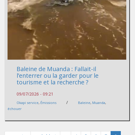
Baleine de Muanda : Fallait-il
l’enterrer ou la garder pour le
tourisme et la recherche ?
09/07/2026 - 09:21
/
Okapi service
,
Émissions
Baleine
,
Muanda
,
échouer