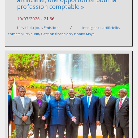
profession comptable »
10/07/2026 - 21:36
/
L'invité du jour
,
Émissions
intelligence artificielle
,
comptabilité
,
audit
,
Gestion financière
,
Bonny Maya