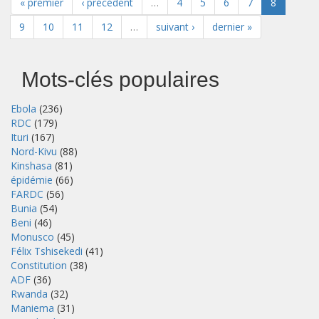
« premier
‹ précédent
…
4
5
6
7
8
9
10
11
12
…
suivant ›
dernier »
Mots-clés populaires
Ebola
(236)
RDC
(179)
Ituri
(167)
Nord-Kivu
(88)
Kinshasa
(81)
épidémie
(66)
FARDC
(56)
Bunia
(54)
Beni
(46)
Monusco
(45)
Félix Tshisekedi
(41)
Constitution
(38)
ADF
(36)
Rwanda
(32)
Maniema
(31)