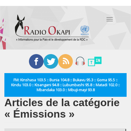
Aller
au
Toggle
contenu
navigation
principal
FM: Kinshasa 103.5 :: Bunia 104.8 :: Bukavu 95.3 :: Goma 95.5 ::
Kindu 103.0 :: Kisangani 94.8 :: Lubumbashi 95.8 :: Matadi 102.0 ::
Mbandaka 103.0 :: Mbuji-mayi 93.8
Articles de la catégorie
« Émissions »