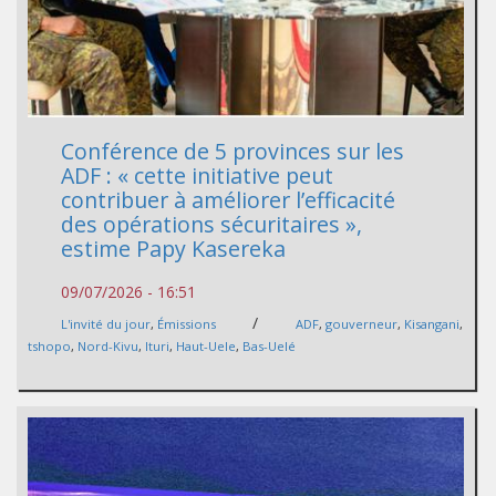
Conférence de 5 provinces sur les
ADF : « cette initiative peut
contribuer à améliorer l’efficacité
des opérations sécuritaires »,
estime Papy Kasereka
09/07/2026 - 16:51
/
L'invité du jour
,
Émissions
ADF
,
gouverneur
,
Kisangani
,
tshopo
,
Nord-Kivu
,
Ituri
,
Haut-Uele
,
Bas-Uelé