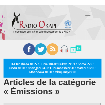
Aller
au
Toggle
contenu
navigation
principal
FM: Kinshasa 103.5 :: Bunia 104.8 :: Bukavu 95.3 :: Goma 95.5 ::
Kindu 103.0 :: Kisangani 94.8 :: Lubumbashi 95.8 :: Matadi 102.0 ::
Mbandaka 103.0 :: Mbuji-mayi 93.8
Articles de la catégorie
« Émissions »