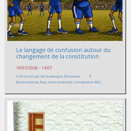
Le langage de confusion autour du
changement de la constitution
10/07/2026 - 14:07
/
C'est le ton qui fait la panique
,
Émissions
Benevolencia
,
Paix
,
vivre ensemble
,
Constitution RDC