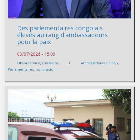
Des parlementaires congolais
élevés au rang d’ambassadeurs
pour la paix
09/07/2026 - 15:09
/
Okapi service
,
Émissions
Ambassadeurs de paix
,
Parlementaires
,
nomination