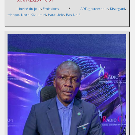
/
L'invité du jour
,
Émissions
ADF
,
gouverneur
,
Kisangani
,
tshopo
,
Nord-Kivu
,
Ituri
,
Haut-Uele
,
Bas-Uelé