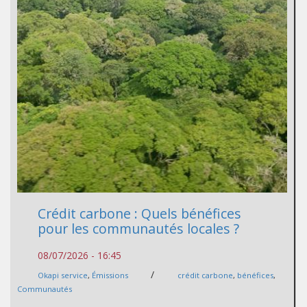
Crédit carbone : Quels bénéfices
pour les communautés locales ?
08/07/2026 - 16:45
/
Okapi service
,
Émissions
crédit carbone
,
bénéfices
,
Communautés