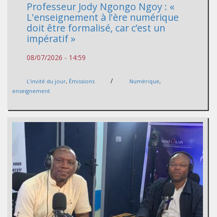
Professeur Jody Ngongo Ngoy : «
L'enseignement à l'ère numérique
doit être formalisé, car c’est un
impératif »
08/07/2026 - 14:59
/
L'invité du jour
,
Émissions
Numérique
,
enseignement