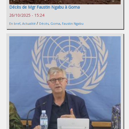
Décès de Mgr Faustin Ngabu à Goma
26/10/2025 - 15:24
/
En bref
,
Actualité
Décès
,
Goma
,
Faustin Ngabu