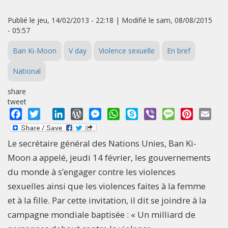
Publié le jeu, 14/02/2013 - 22:18 | Modifié le sam, 08/08/2015
- 05:57
Ban Ki-Moon
V day
Violence sexuelle
En bref
National
share
tweet
Facebook
Twitter
LinkedIn
WordPress
Messenger
WhatsApp
Skype
Viber
Message
Pinterest
Emai
Le secrétaire général des Nations Unies, Ban Ki-
Moon a appelé, jeudi 14 février, les gouvernements
du monde à s’engager contre les violences
sexuelles ainsi que les violences faites à la femme
et à la fille. Par cette invitation, il dit se joindre à la
campagne mondiale baptisée : « Un milliard de