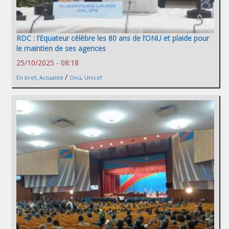
RDC : l’Equateur célèbre les 80 ans de l’ONU et plaide pour
le maintien de ses agences
25/10/2025 - 08:18
/
En bref
,
Actualité
Onu
,
Unicef