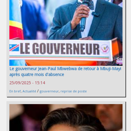
Le gouverneur Jean-Paul Mbwebwa de retour à Mbuji-Mayi
après quatre mois d'absence
25/09/2025 - 15:14
/
En bref
,
Actualité
gouverneur
,
reprise de poste