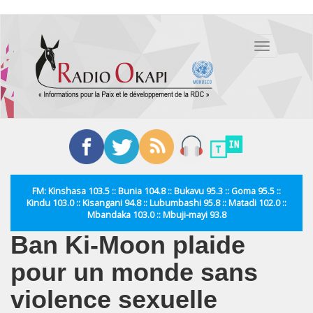
Aller
au
Toggle
contenu
navigation
principal
FM: Kinshasa 103.5 :: Bunia 104.8 :: Bukavu 95.3 :: Goma 95.5 ::
Kindu 103.0 :: Kisangani 94.8 :: Lubumbashi 95.8 :: Matadi 102.0 ::
Mbandaka 103.0 :: Mbuji-mayi 93.8
Ban Ki-Moon plaide
pour un monde sans
violence sexuelle