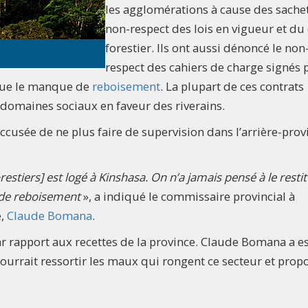
les agglomérations à cause des sachet
non-respect des lois en vigueur et du
forestier. Ils ont aussi dénoncé le non
respect des cahiers de charge signés p
i que le manque de
reboisement
. La plupart de ces contrats
 domaines sociaux en faveur des riverains.
 accusée de ne plus faire de supervision dans l’arrière-prov
restiers] est logé à Kinshasa. On n’a jamais pensé à le restit
e de reboisement
», a indiqué le commissaire provincial à
,
Claude Bomana
.
ar rapport aux recettes de la province. Claude Bomana a e
pourrait ressortir les maux qui rongent ce secteur et prop