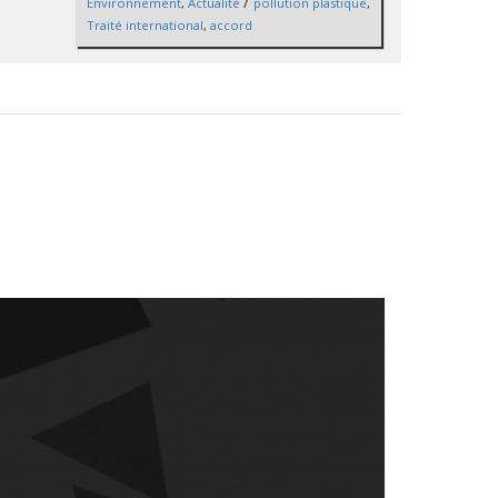
/
Environnement
,
Actualité
pollution plastique
,
Traité international
,
accord