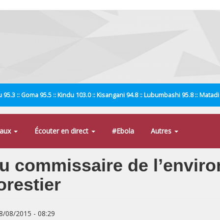
 95.3 :: Goma 95.5 :: Kindu 103.0 :: Kisangani 94.8 :: Lubumbashi 95.8 :: Matad
naux
Écouter en direct
#Ebola
Autres
u commissaire de l’envir
orestier
08/08/2015 - 08:29