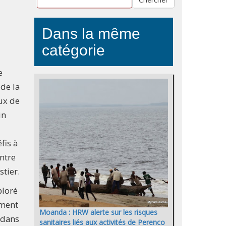
Dans la même
catégorie
e
 de la
eux de
in
fis à
ontre
stier.
ploré
ement
Moanda : HRW alerte sur les risques
 dans
sanitaires liés aux activités de Perenco