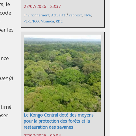
s, le
27/07/2026 - 23:37
 code
/
Environnement
,
Actualité
rapport
,
HRW
,
-
PERENCO
,
Moanda
,
RDC
ar les
ince
uer [à
stimé
oser
Le Kongo Central doté des moyens
pour la protection des forêts et la
restauration des savanes
27/07/2026 - 09:04