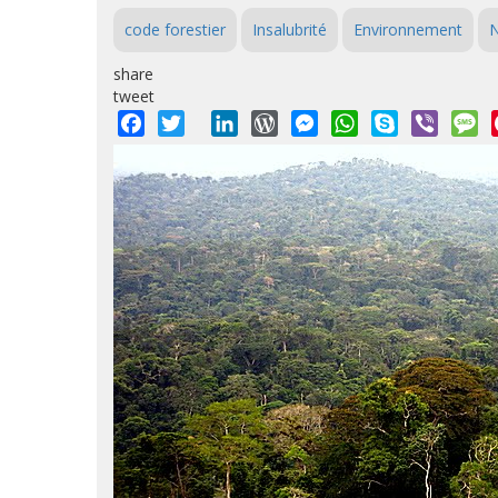
code forestier
Insalubrité
Environnement
N
share
tweet
Facebook
Twitter
LinkedIn
WordPress
Messenger
WhatsApp
Skype
Viber
M