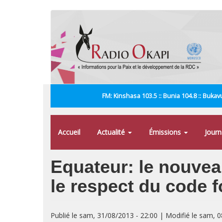
Aller
au
contenu
principal
FM: Kinshasa 103.5 :: Bunia 104.8 :: Bukavu
Accueil
Actualité
Émissions
Jour
Equateur: le nouvea
le respect du code f
Publié le sam, 31/08/2013 - 22:00 | Modifié le sam, 