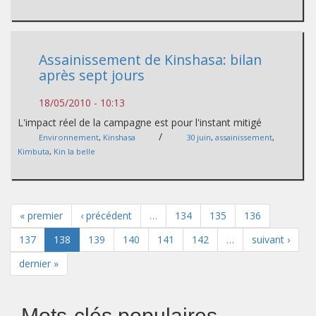
Assainissement de Kinshasa: bilan
après sept jours
18/05/2010 - 10:13
L'impact réel de la campagne est pour l'instant mitigé
/
Environnement
,
Kinshasa
30 juin
,
assainissement
,
Kimbuta
,
Kin la belle
« premier
‹ précédent
…
134
135
136
137
138
139
140
141
142
…
suivant ›
dernier »
Mots-clés populaires