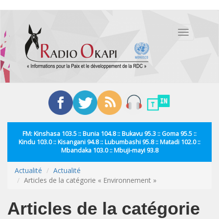
Aller
au
Toggle
contenu
navigation
principal
FM: Kinshasa 103.5 :: Bunia 104.8 :: Bukavu 95.3 :: Goma 95.5 ::
Kindu 103.0 :: Kisangani 94.8 :: Lubumbashi 95.8 :: Matadi 102.0 ::
Mbandaka 103.0 :: Mbuji-mayi 93.8
Actualité
Actualité
Articles de la catégorie « Environnement »
Articles de la catégorie