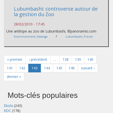
Lubumbashi: controverse autour de
la gestion du Zoo
28/02/2010 - 17:45
Une antilope au zoo de Lubumbashi, ©panoramio.com
/
Environnement
,
Katanga
Lubumbashi
,
Presse
« premier
‹ précédent
…
138
139
140
141
142
143
144
145
146
suivant ›
dernier »
Mots-clés populaires
Ebola
(243)
RDC
(178)