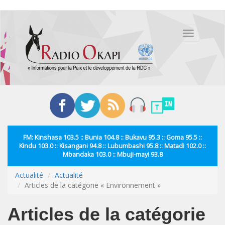
Aller
au
Toggle
contenu
navigation
principal
FM: Kinshasa 103.5 :: Bunia 104.8 :: Bukavu 95.3 :: Goma 95.5 ::
Kindu 103.0 :: Kisangani 94.8 :: Lubumbashi 95.8 :: Matadi 102.0 ::
Mbandaka 103.0 :: Mbuji-mayi 93.8
Actualité
Actualité
Articles de la catégorie « Environnement »
Articles de la catégorie