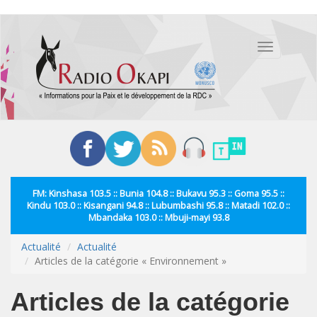
Aller
au
Toggle
contenu
navigation
principal
FM: Kinshasa 103.5 :: Bunia 104.8 :: Bukavu 95.3 :: Goma 95.5 ::
Kindu 103.0 :: Kisangani 94.8 :: Lubumbashi 95.8 :: Matadi 102.0 ::
Mbandaka 103.0 :: Mbuji-mayi 93.8
Actualité
Actualité
Articles de la catégorie « Environnement »
Articles de la catégorie