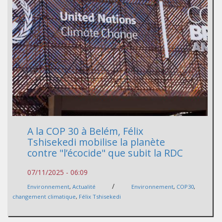
A la COP 30 à Belém, Félix
Tshisekedi mobilise la planète
contre "l’écocide" que subit la RDC
07/11/2025 - 06:09
/
Environnement
,
Actualité
Environnement
,
COP30
,
changement climatique
,
Félix Tshisekedi