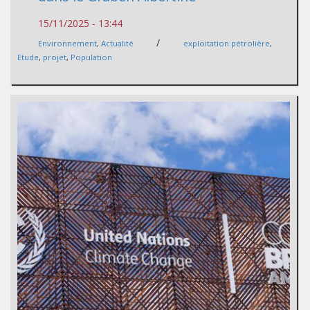
15/11/2025 - 13:44
/
Environnement
,
Actualité
exploitation pétrolière
,
Etude
,
projet
,
Population