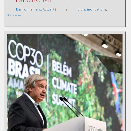
07/11/2025 - 07:21
/
Environnement
,
Actualité
pluie
,
inondations
,
Kinshasa