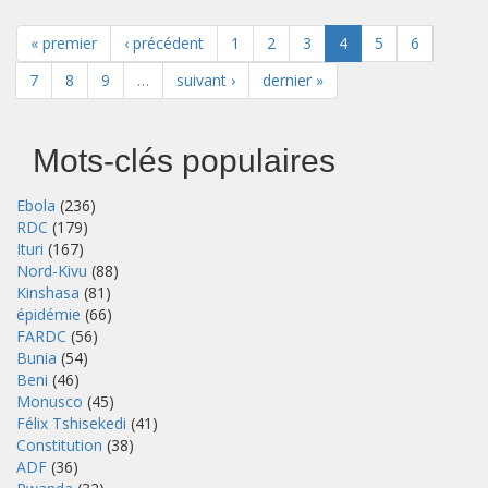
« premier
‹ précédent
1
2
3
4
5
6
7
8
9
…
suivant ›
dernier »
Mots-clés populaires
Ebola
(236)
RDC
(179)
Ituri
(167)
Nord-Kivu
(88)
Kinshasa
(81)
épidémie
(66)
FARDC
(56)
Bunia
(54)
Beni
(46)
Monusco
(45)
Félix Tshisekedi
(41)
Constitution
(38)
ADF
(36)