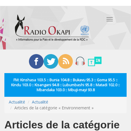
Aller
au
Toggle
contenu
navigation
principal
FM: Kinshasa 103.5 :: Bunia 104.8 :: Bukavu 95.3 :: Goma 95.5 ::
Kindu 103.0 :: Kisangani 94.8 :: Lubumbashi 95.8 :: Matadi 102.0 ::
Mbandaka 103.0 :: Mbuji-mayi 93.8
Actualité
Actualité
Articles de la catégorie « Environnement »
Articles de la catégorie