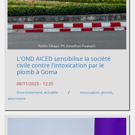
L'OND AICED sensibilise la société
civile contre l'intoxication par le
plomb à Goma
08/11/2025 - 12:25
/
Environnement
,
Actualité
intoxication
,
plomb
,
saturnisme