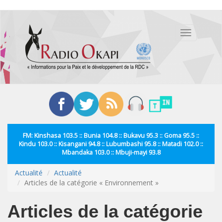
Aller
au
Toggle
contenu
navigation
principal
FM: Kinshasa 103.5 :: Bunia 104.8 :: Bukavu 95.3 :: Goma 95.5 ::
Kindu 103.0 :: Kisangani 94.8 :: Lubumbashi 95.8 :: Matadi 102.0 ::
Mbandaka 103.0 :: Mbuji-mayi 93.8
Actualité
Actualité
Articles de la catégorie « Environnement »
Articles de la catégorie