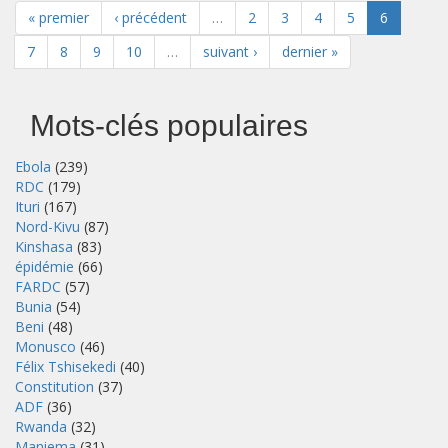
« premier
‹ précédent
…
2
3
4
5
6
7
8
9
10
…
suivant ›
dernier »
Mots-clés populaires
Ebola
(239)
RDC
(179)
Ituri
(167)
Nord-Kivu
(87)
Kinshasa
(83)
épidémie
(66)
FARDC
(57)
Bunia
(54)
Beni
(48)
Monusco
(46)
Félix Tshisekedi
(40)
Constitution
(37)
ADF
(36)
Rwanda
(32)
Maniema
(31)