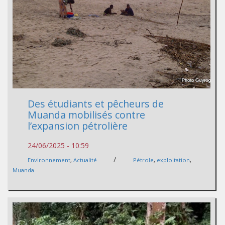
Des étudiants et pêcheurs de
Muanda mobilisés contre
l’expansion pétrolière
24/06/2025 - 10:59
/
Environnement
,
Actualité
Pétrole
,
exploitation
,
Muanda