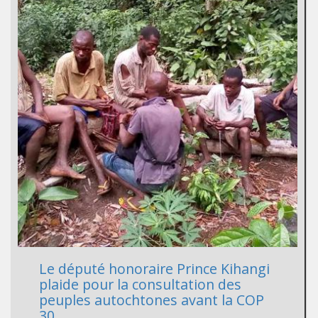
Le député honoraire Prince Kihangi
plaide pour la consultation des
peuples autochtones avant la COP
30