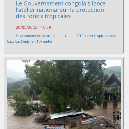
Le Gouvernement congolais lance
l’atelier national sur la protection
des forêts tropicales
20/05/2025 - 16:39
/
Environnement
,
Actualité
TFFF
,
forêt tropicale
,
eve
bazaiba
,
Benjamin Toirambe