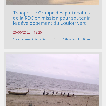
Tshopo : le Groupe des partenaires
de la RDC en mission pour soutenir
le développement du Couloir vert
26/06/2025 - 12:26
/
Environnement
,
Actualité
Délégation
,
Forêt
,
env