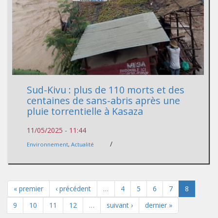
Sud-Kivu : plus de 110 morts et des
centaines de sans-abris après une
pluie torrentielle à Kasaza
11/05/2025 - 11:44
/
Environnement
,
Actualité
« premier
‹ précédent
…
4
5
6
7
8
9
10
11
12
…
suivant ›
dernier »