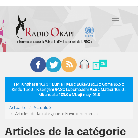
Aller
au
Toggle
contenu
navigation
principal
FM: Kinshasa 103.5 :: Bunia 104.8 :: Bukavu 95.3 :: Goma 95.5 ::
Kindu 103.0 :: Kisangani 94.8 :: Lubumbashi 95.8 :: Matadi 102.0 ::
Mbandaka 103.0 :: Mbuji-mayi 93.8
Actualité
Actualité
Articles de la catégorie « Environnement »
Articles de la catégorie