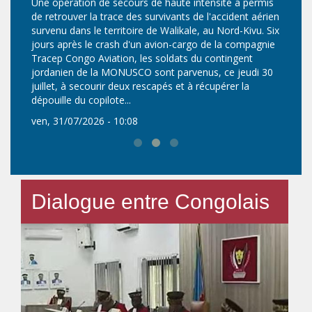
Mo
Une opération de secours de haute intensité a permis
te
de retrouver la trace des survivants de l'accident aérien
survenu dans le territoire de Walikale, au Nord-Kivu. Six
di
jours après le crash d'un avion-cargo de la compagnie
Tracep Congo Aviation, les soldats du contingent
jordanien de la MONUSCO sont parvenus, ce jeudi 30
juillet, à secourir deux rescapés et à récupérer la
dépouille du copilote...
ven, 31/07/2026 - 10:08
Dialogue entre Congolais