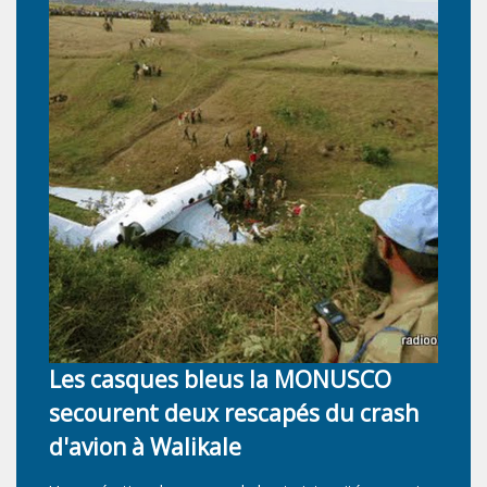
L
d
La
Les casques bleus la MONUSCO
pr
la
pr
secourent deux rescapés du crash
 la
No
d'avion à Walikale
le
qu
 la