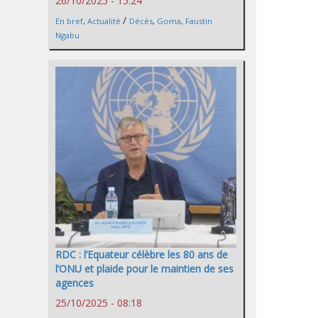
26/10/2025 - 15:24
/
En bref
,
Actualité
Décès
,
Goma
,
Faustin
Ngabu
RDC : l’Equateur célèbre les 80 ans de
l’ONU et plaide pour le maintien de ses
agences
25/10/2025 - 08:18