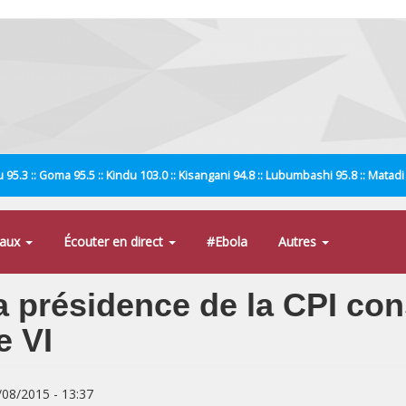
 95.3 :: Goma 95.5 :: Kindu 103.0 :: Kisangani 94.8 :: Lubumbashi 95.8 :: Matad
naux
Écouter en direct
#Ebola
Autres
a présidence de la CPI co
e VI
8/08/2015 - 13:37