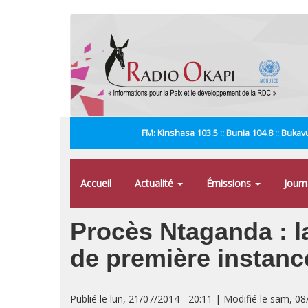
Aller
au
contenu
principal
FM: Kinshasa 103.5 :: Bunia 104.8 :: Bukavu
Accueil
Actualité
Émissions
Jour
Procès Ntaganda : l
de première instanc
Publié le lun, 21/07/2014 - 20:11 | Modifié le sam, 0