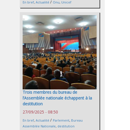
/
En bref
,
Actualité
Onu
,
Unicef
Trois membres du bureau de
l’Assemblée nationale échappent à la
destitution
27/09/2025 - 08:50
/
En bref
,
Actualité
Parlement
,
Bureau
Assemblée Nationale
,
destitution