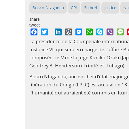
Bosco Ntaganda
CPI
En bref
Justice
Na
share
tweet
Facebook
Twitter
LinkedIn
WordPress
Messenger
WhatsApp
Skype
Viber
M
La présidence de la Cour pénale internationa
instance VI, qui sera en charge de l’affaire 
composée de Mme la juge Kuniko Ozaki (Japo
Geoffrey A. Henderson (Trinité-et-Tobago).
Bosco Ntaganda, ancien chef d’état-major gé
libération du Congo (FPLC) est accusé de 13 
l’humanité qui auraient été commis en Ituri,