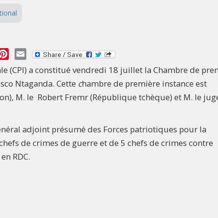
tional
essage
Pinterest
Email
le (CPI) a constitué vendredi 18 juillet la Chambre de pre
Bosco Ntaganda. Cette
c
hambre de première instance est
n), M. le Robert Fremr (République tchèque) et M. le jug
néral adjoint présumé des Forces patriotiques pour la
chefs de crimes de guerre et de 5 chefs de crimes contre
 en RDC.