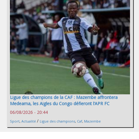
Ligue des champions de la CAF : Mazembe affrontera
Medeama, les Aigles du Congo défieront l’APR FC
06/08/2026 - 20:44
/
Sport
,
Actualité
Ligue des champions
,
Caf
,
Mazembe