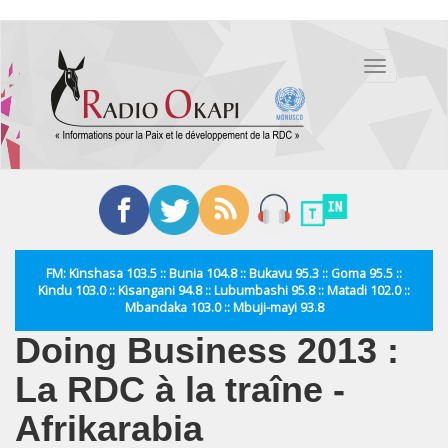
Aller
au
Toggle
contenu
navigation
principal
FM: Kinshasa 103.5 :: Bunia 104.8 :: Bukavu 95.3 :: Goma 95.5 ::
Kindu 103.0 :: Kisangani 94.8 :: Lubumbashi 95.8 :: Matadi 102.0 ::
Mbandaka 103.0 :: Mbuji-mayi 93.8
Doing Business 2013 :
La RDC à la traîne -
Afrikarabia