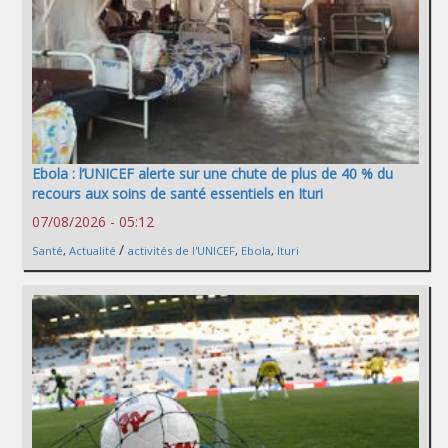
Ebola : l’UNICEF alerte sur une chute de plus de 40 % du
recours aux soins de santé essentiels en Ituri
07/08/2026 - 05:12
/
Santé
,
Actualité
activités de l'UNICEF
,
Ebola
,
Ituri