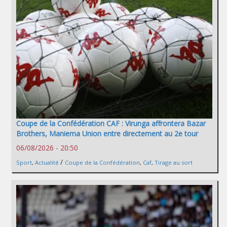
Coupe de la Confédération CAF : Virunga affrontera Bazar
Brothers, Maniema Union entre directement au 2e tour
06/08/2026 - 20:50
/
Sport
,
Actualité
Coupe de la Confédération
,
Caf
,
Tirage au sort