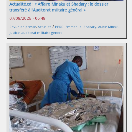
Actualité.cd : « Affaire Minaku et Shadary : le dossier
transféré à l’Auditorat militaire général »
07/08/2026 - 06:48
/
Revue de presse
,
Actualité
PPRD
,
Emmanuel Shadary
,
Aubin Minaku
,
Justice
,
auditorat militaire general