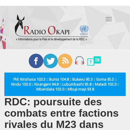
Aller
au
Toggle
contenu
navigation
principal
FM: Kinshasa 103.5 :: Bunia 104.8 :: Bukavu 95.3 :: Goma 95.5 ::
Kindu 103.0 :: Kisangani 94.8 :: Lubumbashi 95.8 :: Matadi 102.0 ::
Mbandaka 103.0 :: Mbuji-mayi 93.8
RDC: poursuite des
combats entre factions
rivales du M23 dans