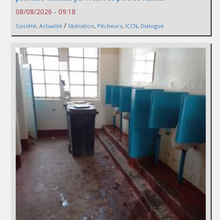
08/08/2026 - 09:18
/
Société
,
Actualité
libération
,
Pêcheurs
,
ICCN
,
Dialogue