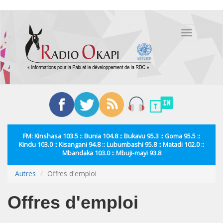
Aller
au
Toggle
contenu
navigation
principal
FM: Kinshasa 103.5 :: Bunia 104.8 :: Bukavu 95.3 :: Goma 95.5 ::
Kindu 103.0 :: Kisangani 94.8 :: Lubumbashi 95.8 :: Matadi 102.0 ::
Mbandaka 103.0 :: Mbuji-mayi 93.8
Autres
Offres d'emploi
Offres d'emploi