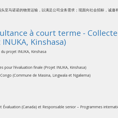
码头至马诺诺的物资运输，以满足公司业务需求；现面向社会招标，诚邀
ultance à court terme - Collec
et INUKA, Kinshasa)
e du projet INUKA, Kinshasa
es pour l’évaluation finale (Projet INUKA, Kinshasa)
du Congo (Commune de Masina, Lingwala et Ngaliema)
i et Évaluation (Canada) et Responsable senior – Programmes internat