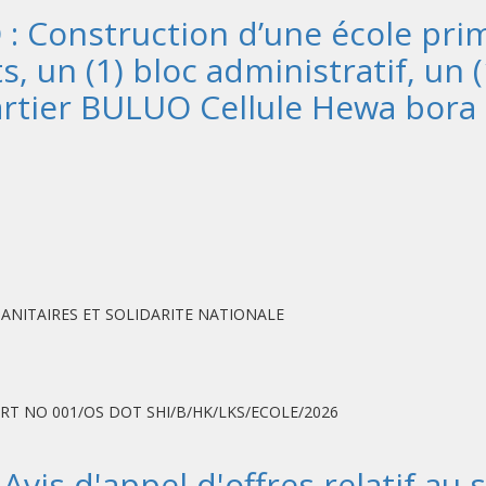
Construction d’une école prima
 un (1) bloc administratif, un (1
uartier BULUO Cellule Hewa bo
MANITAIRES ET SOLIDARITE NATIONALE
T NO 001/OS DOT SHI/B/HK/LKS/ECOLE/2026
s d'appel d'offres relatif au s