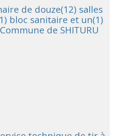
ire de douze(12) salles
) bloc sanitaire et un(1)
ra Commune de SHITURU
ervice technique de tir à