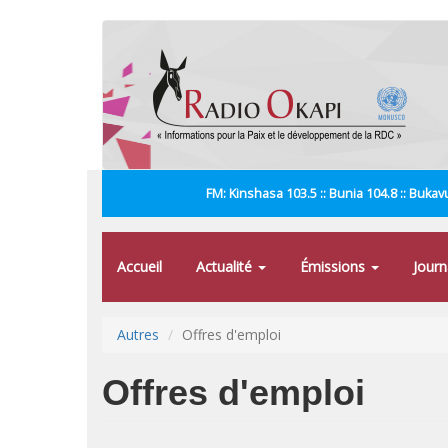
Aller
au
contenu
principal
FM: Kinshasa 103.5 :: Bunia 104.8 :: Bukavu
Accueil
Actualité
Émissions
Jour
Autres
Offres d'emploi
Offres d'emploi