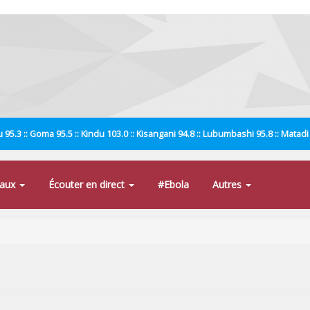
 95.3 :: Goma 95.5 :: Kindu 103.0 :: Kisangani 94.8 :: Lubumbashi 95.8 :: Matad
naux
Écouter en direct
#Ebola
Autres