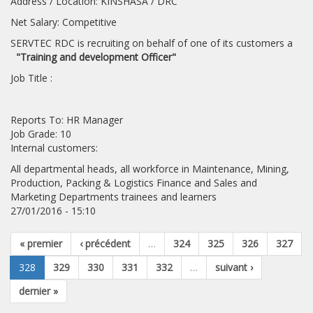
Address / Location: KINSHASA / DRC
Net Salary: Competitive
SERVTEC RDC is recruiting on behalf of one of its customers a
"Training and development Officer"
Job Title :
Reports To: HR Manager
Job Grade: 10
Internal customers:
All departmental heads, all workforce in Maintenance, Mining,
Production, Packing & Logistics Finance and Sales and
Marketing Departments trainees and learners
27/01/2016 - 15:10
« premier
‹ précédent
…
324
325
326
327
328
329
330
331
332
…
suivant ›
dernier »