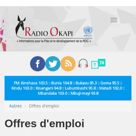
Aller
au
Toggle
contenu
navigation
principal
FM: Kinshasa 103.5 :: Bunia 104.8 :: Bukavu 95.3 :: Goma 95.5 ::
Kindu 103.0 :: Kisangani 94.8 :: Lubumbashi 95.8 :: Matadi 102.0 ::
Mbandaka 103.0 :: Mbuji-mayi 93.8
Autres
Offres d'emploi
Offres d'emploi