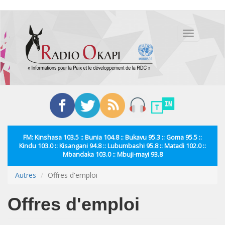
Aller
au
Toggle
contenu
navigation
principal
FM: Kinshasa 103.5 :: Bunia 104.8 :: Bukavu 95.3 :: Goma 95.5 ::
Kindu 103.0 :: Kisangani 94.8 :: Lubumbashi 95.8 :: Matadi 102.0 ::
Mbandaka 103.0 :: Mbuji-mayi 93.8
Autres
Offres d'emploi
Offres d'emploi