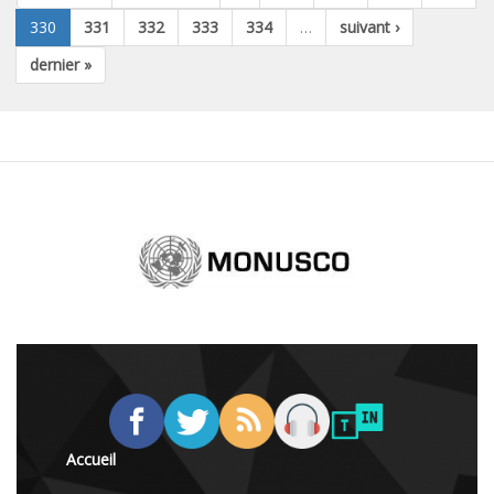
330
331
332
333
334
…
suivant ›
dernier »
Accueil