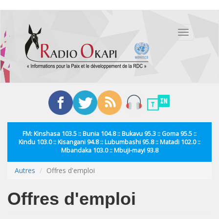
Aller
au
Toggle
contenu
navigation
principal
FM: Kinshasa 103.5 :: Bunia 104.8 :: Bukavu 95.3 :: Goma 95.5 ::
Kindu 103.0 :: Kisangani 94.8 :: Lubumbashi 95.8 :: Matadi 102.0 ::
Mbandaka 103.0 :: Mbuji-mayi 93.8
Autres
Offres d'emploi
Offres d'emploi