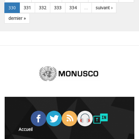
330
331
332
333
334
…
suivant ›
dernier »
Accueil