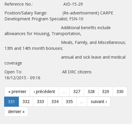
Reference No.: AID-15-29
Position/Salary Range: (Re-advertisement) CARPE
Development Program Specialist; FSN-10
Additional benefits include
allowances for Housing, Transportation,
Meals, Family, and Miscellaneous;
13th and 14th month bonuses;
annual and sick leave and medical
coverage
Open To: All DRC citizens
16/12/2015 - 09:16
« premier
‹ précédent
…
327
328
329
330
331
332
333
334
335
…
suivant ›
dernier »