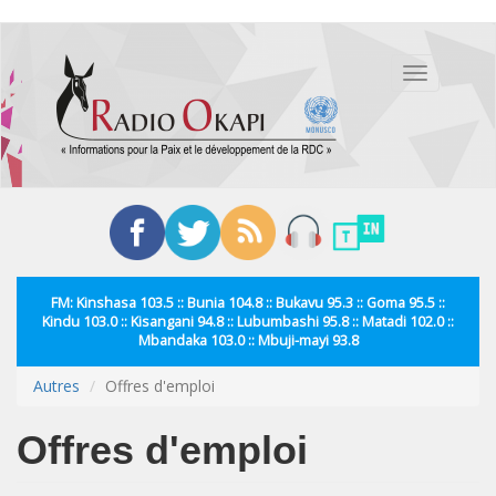
Aller
au
Toggle
contenu
navigation
principal
FM: Kinshasa 103.5 :: Bunia 104.8 :: Bukavu 95.3 :: Goma 95.5 ::
Kindu 103.0 :: Kisangani 94.8 :: Lubumbashi 95.8 :: Matadi 102.0 ::
Mbandaka 103.0 :: Mbuji-mayi 93.8
Autres
Offres d'emploi
Offres d'emploi