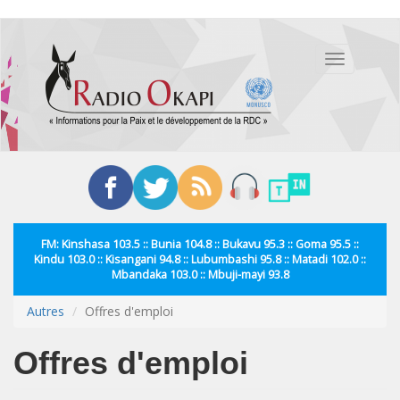
Aller
au
Toggle
contenu
navigation
principal
FM: Kinshasa 103.5 :: Bunia 104.8 :: Bukavu 95.3 :: Goma 95.5 ::
Kindu 103.0 :: Kisangani 94.8 :: Lubumbashi 95.8 :: Matadi 102.0 ::
Mbandaka 103.0 :: Mbuji-mayi 93.8
Autres
Offres d'emploi
Offres d'emploi