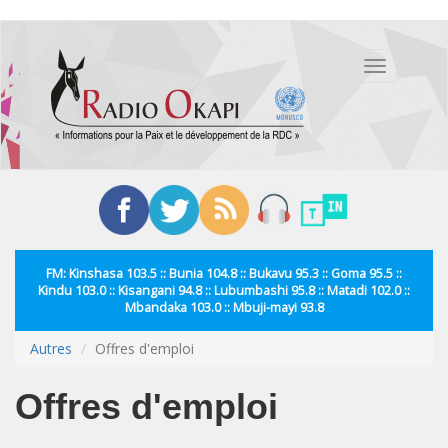
Aller
au
Toggle
contenu
navigation
principal
FM: Kinshasa 103.5 :: Bunia 104.8 :: Bukavu 95.3 :: Goma 95.5 ::
Kindu 103.0 :: Kisangani 94.8 :: Lubumbashi 95.8 :: Matadi 102.0 ::
Mbandaka 103.0 :: Mbuji-mayi 93.8
Autres
Offres d'emploi
Offres d'emploi