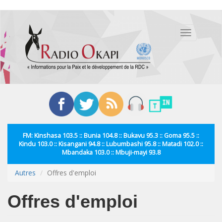
Aller
au
Toggle
contenu
navigation
principal
FM: Kinshasa 103.5 :: Bunia 104.8 :: Bukavu 95.3 :: Goma 95.5 ::
Kindu 103.0 :: Kisangani 94.8 :: Lubumbashi 95.8 :: Matadi 102.0 ::
Mbandaka 103.0 :: Mbuji-mayi 93.8
Autres
Offres d'emploi
Offres d'emploi