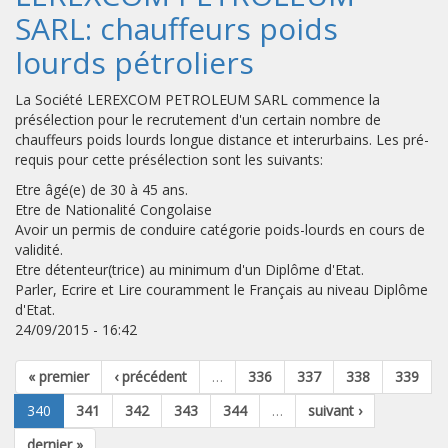
SARL: chauffeurs poids
lourds pétroliers
La Société LEREXCOM PETROLEUM SARL commence la
présélection pour le recrutement d'un certain nombre de
chauffeurs poids lourds longue distance et interurbains. Les pré-
requis pour cette présélection sont les suivants:
Etre âgé(e) de 30 à 45 ans.
Etre de Nationalité Congolaise
Avoir un permis de conduire catégorie poids-lourds en cours de
validité.
Etre détenteur(trice) au minimum d'un Diplôme d'Etat.
Parler, Ecrire et Lire couramment le Français au niveau Diplôme
d'Etat.
24/09/2015 - 16:42
« premier
‹ précédent
…
336
337
338
339
340
341
342
343
344
…
suivant ›
dernier »