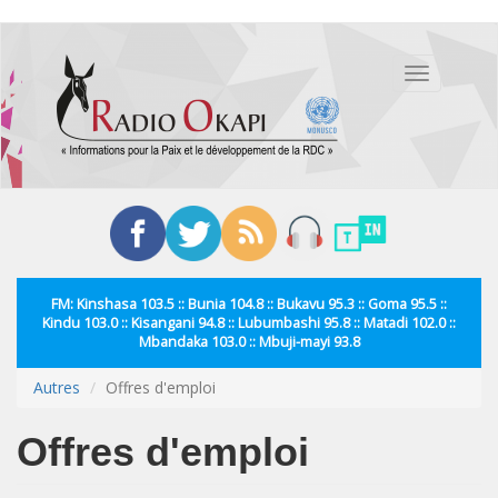
Aller
au
Toggle
contenu
navigation
principal
FM: Kinshasa 103.5 :: Bunia 104.8 :: Bukavu 95.3 :: Goma 95.5 ::
Kindu 103.0 :: Kisangani 94.8 :: Lubumbashi 95.8 :: Matadi 102.0 ::
Mbandaka 103.0 :: Mbuji-mayi 93.8
Autres
Offres d'emploi
Offres d'emploi