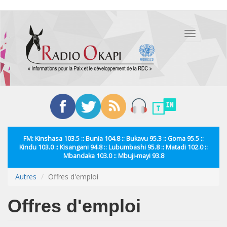
Aller
au
Toggle
contenu
navigation
principal
FM: Kinshasa 103.5 :: Bunia 104.8 :: Bukavu 95.3 :: Goma 95.5 ::
Kindu 103.0 :: Kisangani 94.8 :: Lubumbashi 95.8 :: Matadi 102.0 ::
Mbandaka 103.0 :: Mbuji-mayi 93.8
Autres
Offres d'emploi
Offres d'emploi