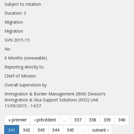
Subject to rotation
Duration: 3
Migration
Migration
SVN 2015-15
No
6 Months (renewable)
Reporting directly to
Chief of Mission
Overall supervision by
Immigration & Border Management (IBM) Division’s
Immigration & Visa Support Solutions (IVSS) Unit
11/09/2015 - 14:57
« premier
‹ précédent
…
337
338
339
340
341
342
343
344
345
…
suivant ›