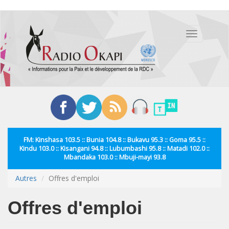
Aller
au
Toggle
contenu
navigation
principal
FM: Kinshasa 103.5 :: Bunia 104.8 :: Bukavu 95.3 :: Goma 95.5 ::
Kindu 103.0 :: Kisangani 94.8 :: Lubumbashi 95.8 :: Matadi 102.0 ::
Mbandaka 103.0 :: Mbuji-mayi 93.8
Autres
Offres d'emploi
Offres d'emploi