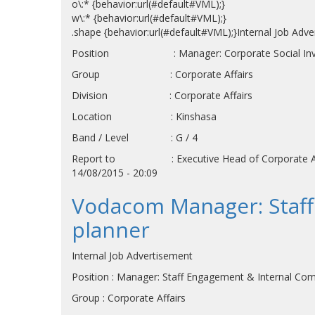
o\:* {behavior:url(#default#VML);}
w\:* {behavior:url(#default#VML);}
.shape {behavior:url(#default#VML);}Internal Job Adv
Position : Manager: Corporate Social Investm
Group : Corporate Affairs
Division : Corporate Affairs
Location : Kinshasa
Band / Level : G / 4
Report to : Executive Head of Corporate Af
14/08/2015 - 20:09
Vodacom Manager: Staff
planner
Internal Job Advertisement
Position : Manager: Staff Engagement & Internal C
Group : Corporate Affairs