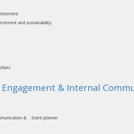
ertisement
ent and sustainability.
fairs
 Engagement & Internal Commu
ommunication & Event planner