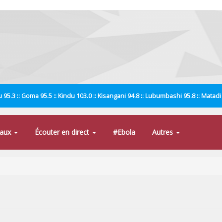
 95.3 :: Goma 95.5 :: Kindu 103.0 :: Kisangani 94.8 :: Lubumbashi 95.8 :: Matad
naux
Écouter en direct
#Ebola
Autres