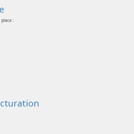
e
place :
acturation
: 1