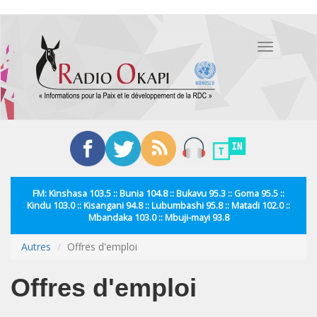
Aller
au
Toggle
contenu
navigation
principal
FM: Kinshasa 103.5 :: Bunia 104.8 :: Bukavu 95.3 :: Goma 95.5 ::
Kindu 103.0 :: Kisangani 94.8 :: Lubumbashi 95.8 :: Matadi 102.0 ::
Mbandaka 103.0 :: Mbuji-mayi 93.8
Autres
Offres d'emploi
Offres d'emploi