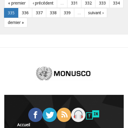
« premier
‹ précédent
…
331
332
333
334
335
336
337
338
339
…
suivant ›
dernier »
Accueil