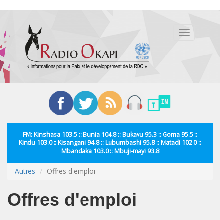
Aller
au
Toggle
contenu
navigation
principal
FM: Kinshasa 103.5 :: Bunia 104.8 :: Bukavu 95.3 :: Goma 95.5 ::
Kindu 103.0 :: Kisangani 94.8 :: Lubumbashi 95.8 :: Matadi 102.0 ::
Mbandaka 103.0 :: Mbuji-mayi 93.8
Autres
Offres d'emploi
Offres d'emploi