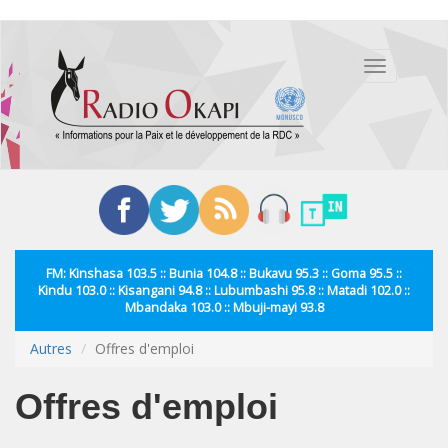
Aller
au
Toggle
contenu
navigation
principal
FM: Kinshasa 103.5 :: Bunia 104.8 :: Bukavu 95.3 :: Goma 95.5 ::
Kindu 103.0 :: Kisangani 94.8 :: Lubumbashi 95.8 :: Matadi 102.0 ::
Mbandaka 103.0 :: Mbuji-mayi 93.8
Autres
Offres d'emploi
Offres d'emploi