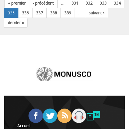
« premier
‹ précédent
…
331
332
333
334
335
336
337
338
339
…
suivant ›
dernier »
Accueil