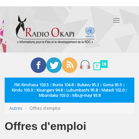
Aller
au
Toggle
contenu
navigation
principal
FM: Kinshasa 103.5 :: Bunia 104.8 :: Bukavu 95.3 :: Goma 95.5 ::
Kindu 103.0 :: Kisangani 94.8 :: Lubumbashi 95.8 :: Matadi 102.0 ::
Mbandaka 103.0 :: Mbuji-mayi 93.8
Autres
Offres d'emploi
Offres d'emploi