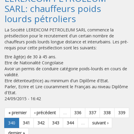
SARL: chauffeurs poids
lourds pétroliers
La Société LEREXCOM PETROLEUM SARL commence la
présélection pour le recrutement d'un certain nombre de
chauffeurs poids lourds longue distance et interurbains. Les pré-
requis pour cette présélection sont les suivants:
Etre âgé(e) de 30 à 45 ans.
Etre de Nationalité Congolaise
Avoir un permis de conduire catégorie poids-lourds en cours de
validité.
Etre détenteur(trice) au minimum d'un Diplôme d'Etat.
Parler, Ecrire et Lire couramment le Français au niveau Diplôme
d'Etat.
24/09/2015 - 16:42
« premier
‹ précédent
…
336
337
338
339
340
341
342
343
344
…
suivant ›
dernier »