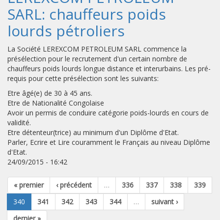
SARL: chauffeurs poids
lourds pétroliers
La Société LEREXCOM PETROLEUM SARL commence la
présélection pour le recrutement d'un certain nombre de
chauffeurs poids lourds longue distance et interurbains. Les pré-
requis pour cette présélection sont les suivants:
Etre âgé(e) de 30 à 45 ans.
Etre de Nationalité Congolaise
Avoir un permis de conduire catégorie poids-lourds en cours de
validité.
Etre détenteur(trice) au minimum d'un Diplôme d'Etat.
Parler, Ecrire et Lire couramment le Français au niveau Diplôme
d'Etat.
24/09/2015 - 16:42
« premier
‹ précédent
…
336
337
338
339
340
341
342
343
344
…
suivant ›
dernier »