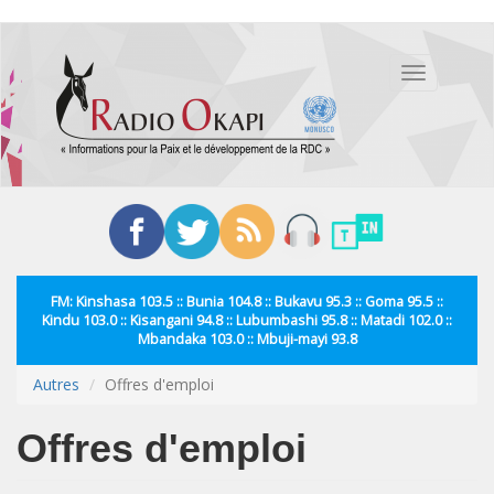
Aller
au
Toggle
contenu
navigation
principal
FM: Kinshasa 103.5 :: Bunia 104.8 :: Bukavu 95.3 :: Goma 95.5 ::
Kindu 103.0 :: Kisangani 94.8 :: Lubumbashi 95.8 :: Matadi 102.0 ::
Mbandaka 103.0 :: Mbuji-mayi 93.8
Autres
Offres d'emploi
Offres d'emploi