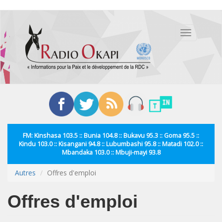
Aller
au
Toggle
contenu
navigation
principal
FM: Kinshasa 103.5 :: Bunia 104.8 :: Bukavu 95.3 :: Goma 95.5 ::
Kindu 103.0 :: Kisangani 94.8 :: Lubumbashi 95.8 :: Matadi 102.0 ::
Mbandaka 103.0 :: Mbuji-mayi 93.8
Autres
Offres d'emploi
Offres d'emploi