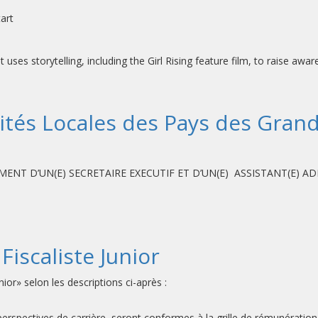
art
at uses storytelling, including the Girl Rising feature film, to raise a
ités Locales des Pays des Grand
ENT D’UN(E) SECRETAIRE EXECUTIF ET D’UN(E) ASSISTANT(E) A
iscaliste Junior
or» selon les descriptions ci-après :
s perspectives de carrière seront conformes à la grille de rémunérati