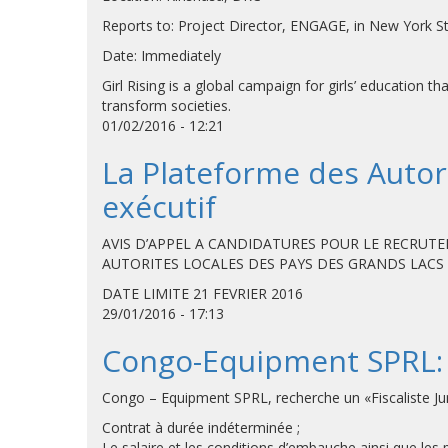
Reports to: Project Director, ENGAGE, in New York St
Date: Immediately
Girl Rising is a global campaign for girls’ education th
transform societies.
01/02/2016 - 12:21
La Plateforme des Autor
exécutif
AVIS D’APPEL A CANDIDATURES POUR LE RECRUTEM
AUTORITES LOCALES DES PAYS DES GRANDS LACS
DATE LIMITE 21 FEVRIER 2016
29/01/2016 - 17:13
Congo-Equipment SPRL: F
Congo – Equipment SPRL, recherche un «Fiscaliste Juni
Contrat à durée indéterminée ;
Le salaire et les conditions d’embauche ainsi que le