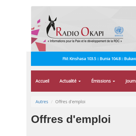
Aller
au
contenu
principal
FM: Kinshasa 103.5 :: Bunia 104.8 :: Bukavu
Accueil
Actualité
Émissions
Jour
Autres
Offres d'emploi
Offres d'emploi