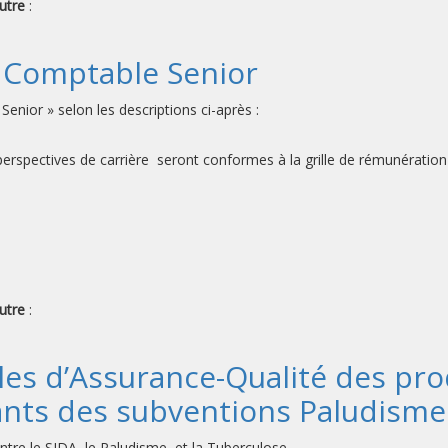
utre
:
 Comptable Senior
ior » selon les descriptions ci-après :
s perspectives de carrière seront conformes à la grille de rémunérati
utre
:
es d’Assurance-Qualité des pro
ants des subventions Paludisme
tre le SIDA, le Paludisme et la Tuberculose