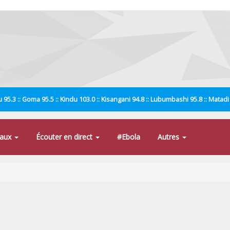
 95.3 :: Goma 95.5 :: Kindu 103.0 :: Kisangani 94.8 :: Lubumbashi 95.8 :: Matad
naux
Écouter en direct
#Ebola
Autres