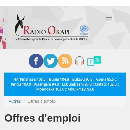
Aller
au
Toggle
contenu
navigation
principal
FM: Kinshasa 103.5 :: Bunia 104.8 :: Bukavu 95.3 :: Goma 95.5 ::
Kindu 103.0 :: Kisangani 94.8 :: Lubumbashi 95.8 :: Matadi 102.0 ::
Mbandaka 103.0 :: Mbuji-mayi 93.8
Autres
Offres d'emploi
Offres d'emploi