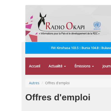
Aller
au
contenu
principal
FM: Kinshasa 103.5 :: Bunia 104.8 :: Bukavu
Accueil
Actualité
Émissions
Jour
Autres
Offres d'emploi
Offres d'emploi