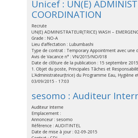
Unicef : UN(E) ADMINI
COORDINATION
Recrute
UN(E) ADMINISTRATEUR(TRICE) WASH – EMERGE
Grade : NO-A
Lieu d’affectation : Lubumbashi
Type de contrat : Temporary Appointment avec une du
Avis de Vacance n° : VN/2015/NO/018
Date de clôture de la publication : 15 septembre 201
1. Objet du poste, Principales Tâches et Responsabili
L’Administrateur(trice) du Programme Eau, Hygiène et
03/09/2015 - 17:03
sesomo : Auditeur Inter
Auditeur Interne
Emplacement :
Annonceur : sesomo
Référence : AUDITINTEL
Date de mise à jour : 02-09-2015
Contrat : CDI