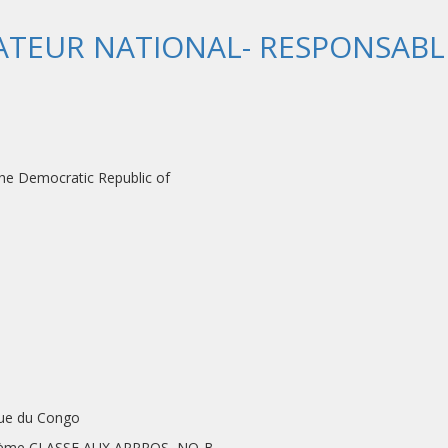
TEUR NATIONAL- RESPONSABLE
ilization Mission in the Democratic Republ
que du Congo
me CLASSE AUX APPROS, NO-B