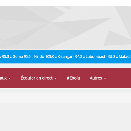
 95.3 :: Goma 95.5 :: Kindu 103.0 :: Kisangani 94.8 :: Lubumbashi 95.8 :: Matad
naux
Écouter en direct
#Ebola
Autres