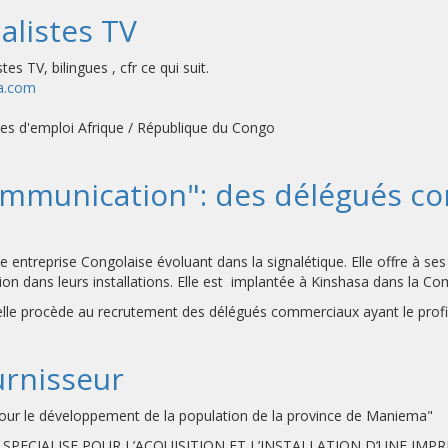
alistes TV
s TV, bilingues , cfr ce qui suit.
ca.com
fres d'emploi Afrique / République du Congo
 Communication": des délégués 
eprise Congolaise évoluant dans la signalétique. Elle offre à ses cli
ntation dans leurs installations. Elle est implantée à Kinshasa dans
 procède au recrutement des délégués commerciaux ayant le profil 
urnisseur
 pour le développement de la population de la province de Maniema"
PECIALISE POUR L’ACQUISITION ET L’INSTALLATION D’UNE IMP