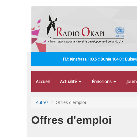
Aller
au
contenu
principal
FM: Kinshasa 103.5 :: Bunia 104.8 :: Bukavu
Accueil
Actualité
Émissions
Jour
Autres
Offres d'emploi
Offres d'emploi