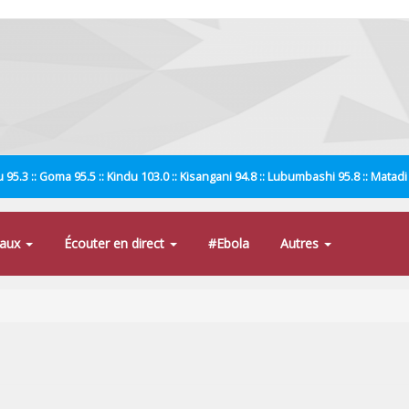
 95.3 :: Goma 95.5 :: Kindu 103.0 :: Kisangani 94.8 :: Lubumbashi 95.8 :: Matad
naux
Écouter en direct
#Ebola
Autres