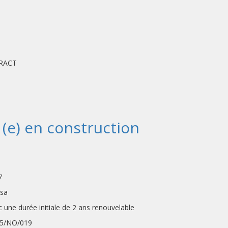
RACT
 (e) en construction
B
7
sa
ée initiale de 2 ans renouvelable
NO/019