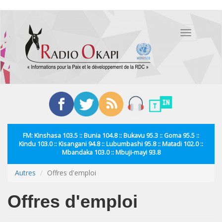
Aller
au
Toggle
contenu
navigation
principal
FM: Kinshasa 103.5 :: Bunia 104.8 :: Bukavu 95.3 :: Goma 95.5 ::
Kindu 103.0 :: Kisangani 94.8 :: Lubumbashi 95.8 :: Matadi 102.0 ::
Mbandaka 103.0 :: Mbuji-mayi 93.8
Autres
Offres d'emploi
Offres d'emploi