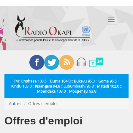
Aller
au
Toggle
contenu
navigation
principal
FM: Kinshasa 103.5 :: Bunia 104.8 :: Bukavu 95.3 :: Goma 95.5 ::
Kindu 103.0 :: Kisangani 94.8 :: Lubumbashi 95.8 :: Matadi 102.0 ::
Mbandaka 103.0 :: Mbuji-mayi 93.8
Autres
Offres d'emploi
Offres d'emploi