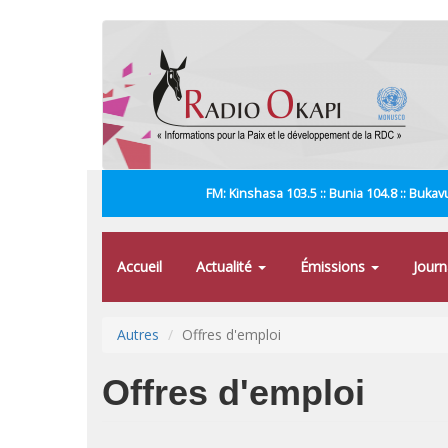
Aller
au
contenu
principal
FM: Kinshasa 103.5 :: Bunia 104.8 :: Bukavu
Accueil
Actualité
Émissions
Jour
Autres
Offres d'emploi
Offres d'emploi