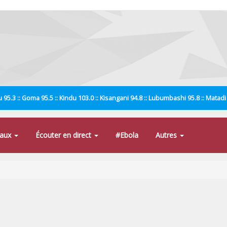
 95.3 :: Goma 95.5 :: Kindu 103.0 :: Kisangani 94.8 :: Lubumbashi 95.8 :: Matad
naux
Écouter en direct
#Ebola
Autres