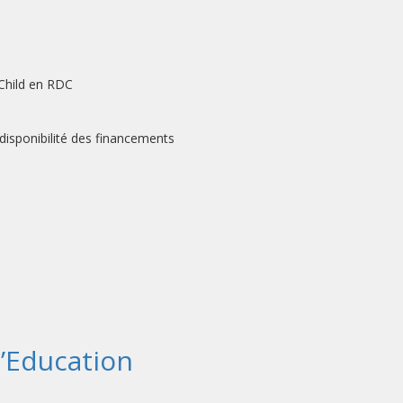
 Child en RDC
isponibilité des financements
 l’Education