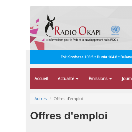
Aller
au
contenu
principal
FM: Kinshasa 103.5 :: Bunia 104.8 :: Bukavu
Accueil
Actualité
Émissions
Jour
Autres
Offres d'emploi
Offres d'emploi