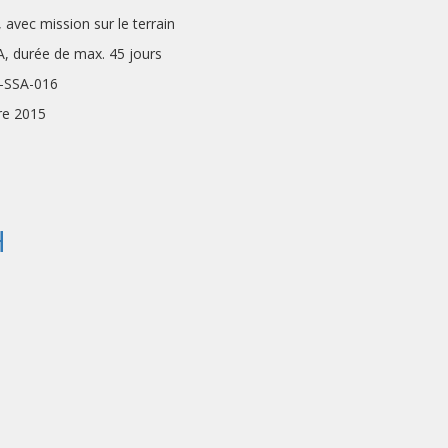
ssion sur le terrain
e max. 45 jours
SA-016
re 2015
H
DEMANDE : 1