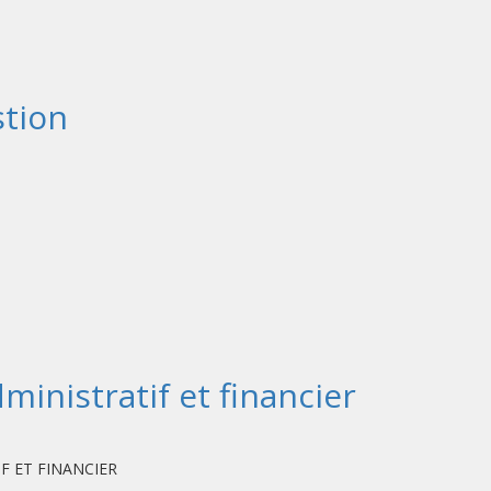
stion
inistratif et financier
:
F ET FINANCIER