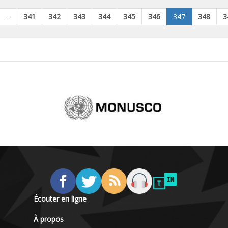
…
341
342
343
344
345
346
347
348
3
Écouter en ligne
À propos