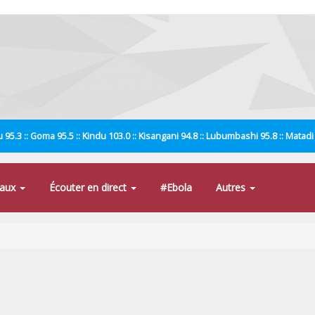
 95.3 :: Goma 95.5 :: Kindu 103.0 :: Kisangani 94.8 :: Lubumbashi 95.8 :: Matad
naux
Écouter en direct
#Ebola
Autres