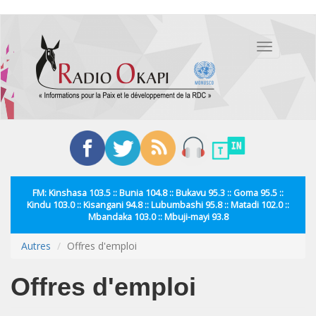
Aller
au
Toggle
contenu
navigation
principal
FM: Kinshasa 103.5 :: Bunia 104.8 :: Bukavu 95.3 :: Goma 95.5 ::
Kindu 103.0 :: Kisangani 94.8 :: Lubumbashi 95.8 :: Matadi 102.0 ::
Mbandaka 103.0 :: Mbuji-mayi 93.8
Autres
Offres d'emploi
Offres d'emploi