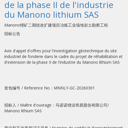
de la phase II de l'industrie
du Manono lithium SAS
Manono锂矿二期技改扩建项目冶炼工业场地岩土勘察工程
招标公告
Avis d'appel d'offres pour l'investigation géotechnique du site
industriel de fonderie dans le cadre du projet de réhabilitation et
d'extension de la phase II de l'industrie du Manono lithium SAS
发包编号 / Reference No：MNNLY-GC-20260301
招标人 / Maître d'ouvrage：马诺诺锂业简易股份有限公司/
Manono lithium SAS
商业和不动产登记证书号 / Numéro de certificat d'enregistrement