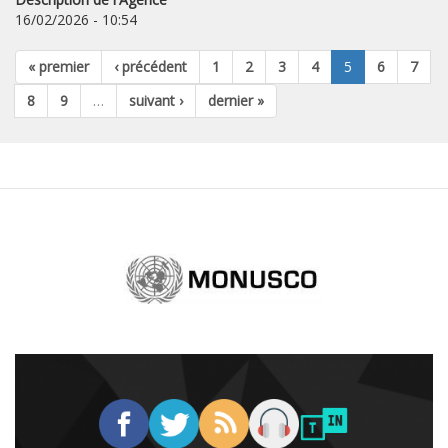
16/02/2026 - 10:54
« premier
‹ précédent
1
2
3
4
5
6
7
8
9
…
suivant ›
dernier »