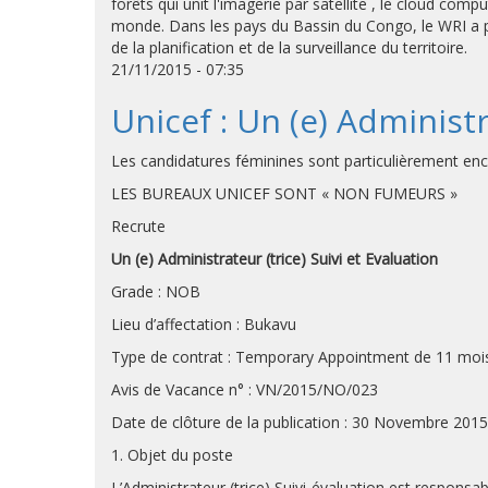
forêts qui unit l'imagerie par satellite , le cloud co
monde. Dans les pays du Bassin du Congo, le WRI a pub
de la planification et de la surveillance du territoire.
21/11/2015 - 07:35
Unicef : Un (e) Administr
Les candidatures féminines sont particulièrement en
LES BUREAUX UNICEF SONT « NON FUMEURS »
Recrute
Un (e) Administrateur (trice) Suivi et Evaluation
Grade : NOB
Lieu d’affectation : Bukavu
Type de contrat : Temporary Appointment de 11 moi
Avis de Vacance n° : VN/2015/NO/023
Date de clôture de la publication : 30 Novembre 2015
1. Objet du poste
L’Administrateur (trice) Suivi-évaluation est responsable