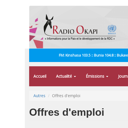
Aller
au
contenu
principal
FM: Kinshasa 103.5 :: Bunia 104.8 :: Bukavu
Accueil
Actualité
Émissions
Jour
Autres
Offres d'emploi
Offres d'emploi