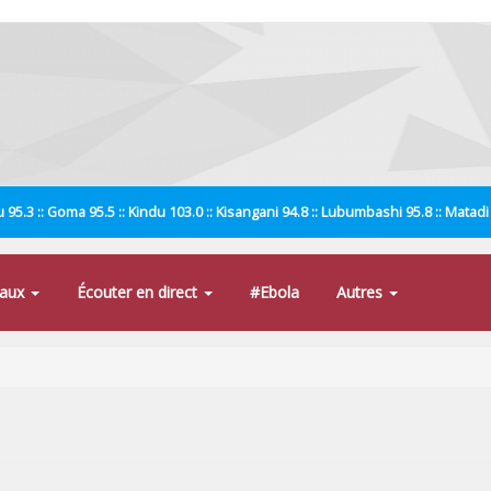
 95.3 :: Goma 95.5 :: Kindu 103.0 :: Kisangani 94.8 :: Lubumbashi 95.8 :: Matad
naux
Écouter en direct
#Ebola
Autres