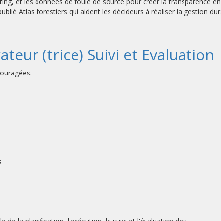
mputing, et les données de foule de source pour créer la transparence 
lié Atlas forestiers qui aident les décideurs à réaliser la gestion du
ateur (trice) Suivi et Evaluation
couragées.
s
 de la planification, l'exécution, le suivi et l'évaluation des