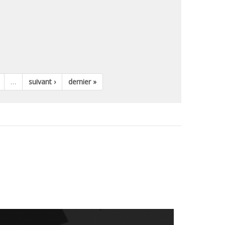
…
suivant ›
dernier »