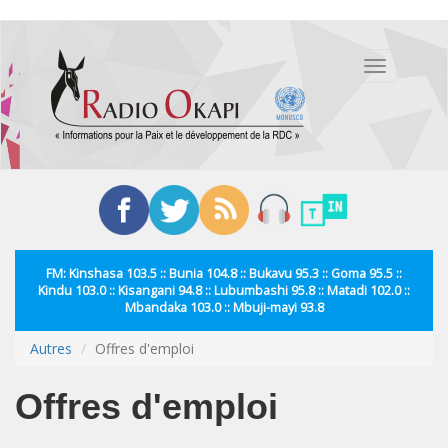
Aller
au
Toggle
contenu
navigation
principal
FM: Kinshasa 103.5 :: Bunia 104.8 :: Bukavu 95.3 :: Goma 95.5 ::
Kindu 103.0 :: Kisangani 94.8 :: Lubumbashi 95.8 :: Matadi 102.0 ::
Mbandaka 103.0 :: Mbuji-mayi 93.8
Autres
Offres d'emploi
Offres d'emploi